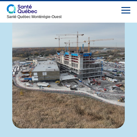
Santé Québec Montérégie-Ouest
Hôpital de
Info-travaux
Vaudreuil-
Soulanges
Nous joindre
Présentation
English
Nouvelles
Carrières
FAQ
Salle de
presse