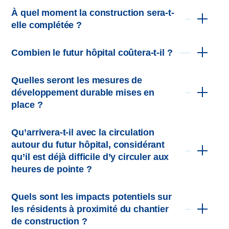
À quel moment la construction sera-t-
elle complétée ?
BPA (mécanique-électrique);
Combien le futur hôpital coûtera-t-il ?
CIMA+ (structure et civil);
Quelles seront les mesures de
Provencher_Roy et BBBL (architecture).
développement durable mises en
place ?
Qu’arrivera-t-il avec la circulation
autour du futur hôpital, considérant
qu’il est déjà difficile d’y circuler aux
heures de pointe ?
Quels sont les impacts potentiels sur
les résidents à proximité du chantier
de construction ?
l’empreinte écologique