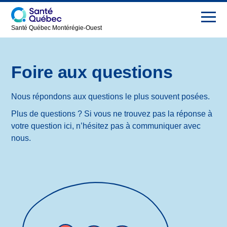
Santé Québec Montérégie-Ouest
Hôpital de
Info-travaux
Vaudreuil-
Soulanges
Foire aux questions
Nous joindre
Présentation
English
Nous répondons aux questions le plus souvent posées.
Nouvelles
Plus de questions ? Si vous ne trouvez pas la réponse à
Carrières
votre question ici, n’hésitez pas à communiquer avec
nous.
FAQ
Salle de
presse