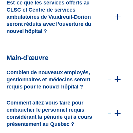
Est-ce que les services offerts au
mammaire;
CLSC et Centre de services
Néonatalogie à partir de 32 semaines;
ambulatoires de Vaudreuil-Dorion
seront réduits avec l’ouverture du
Programme de douleur chronique;
nouvel hôpital ?
Médecine de jour en pédiatrie;
Pédopsychiatrie.
Main-d’œuvre
Combien de nouveaux employés,
gestionnaires et médecins seront
requis pour le nouvel hôpital ?
Comment allez-vous faire pour
embaucher le personnel requis
considérant la pénurie qui a cours
présentement au Québec ?