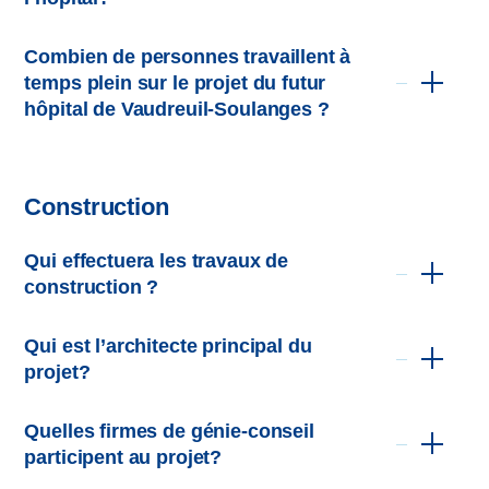
Combien de personnes travaillent à
temps plein sur le projet du futur
hôpital de Vaudreuil-Soulanges ?
Pavillon A (4 étages) : entrée principale de
l’hôpital, consultations externes, suppléance
rénale, oncologie, réadaptation, laboratoires,
auditorium, etc.
Construction
Pavillon B (13 étages) : urgence, soins
Qui effectuera les travaux de
critiques, bloc opératoire, imagerie médicale,
construction ?
unités de soins de médecine et chirurgie,
Société québécoise des infrastructures
centre mère-enfant, santé mentale, etc.
Pomerleau
Qui est l’architecte principal du
Il aura une hauteur de 62 mètres par
projet?
rapport au niveau du sol.
Quelles firmes de génie-conseil
participent au projet?