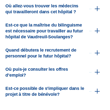
Consultez nos offres d’emploi disponibles !
Où allez-vous trouver les médecins
qui travailleront dans cet hôpital ?
Est-ce que la maîtrise du bilinguisme
est nécessaire pour travailler au futur
hôpital de Vaudreuil-Soulanges?
dossier
primordial
Quand débutera le recrutement de
personnel pour le futur hôpital?
Établissez votre médecine en Montérégie-Ouest !
Où puis-je consulter les offres
d’emploi?
De nombreux affichages auront lieu avant l’ouverture
complète de l’hôpital. Restez à l’affût pour ne rien manquer!
Est-ce possible de s’impliquer dans le
Notre équipe travaille actuellement sur un
projet à titre de bénévole?
Postulez dès maintenant. Ne tardez plus!
plan de main-d’œuvre afin de cibler les
Visitez
emplois-cisssmo.ca
pour consulter les
besoins par secteur et par profession, de
postes disponibles et soumettre votre