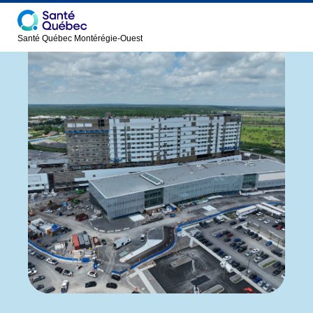
Santé Québec Montérégie-Ouest
Hôpital de
Info-travaux
Vaudreuil-
Soulanges
Nous joindre
Présentation
English
Nouvelles
Carrières
FAQ
Salle de
presse