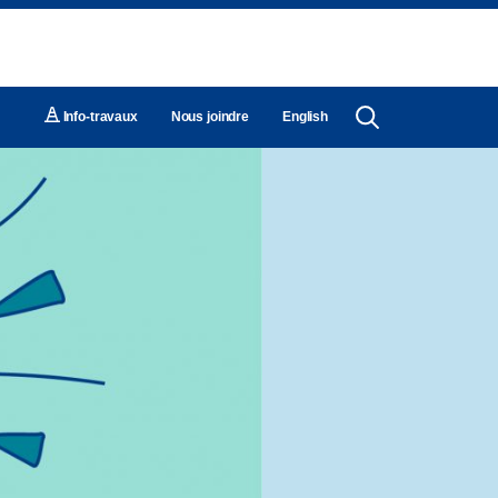
Nous joindre
English
Info-travaux