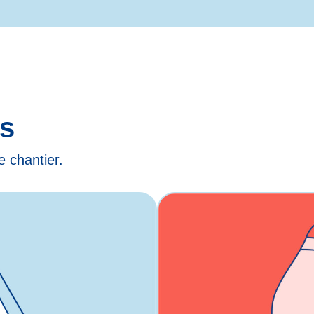
ts
e chantier.