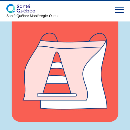
Santé Québec Montérégie-Ouest
Hôpital de
Info-travaux
Vaudreuil-
Soulanges
Nous joindre
Présentation
English
Nouvelles
Carrières
FAQ
Salle de
presse