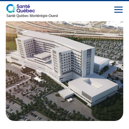
Santé Québec Montérégie-Ouest
Hôpital de
Construction updates
Vaudreuil-
Soulanges
Contact
Presentation
Français
News
Careers
FAQ
Press
room